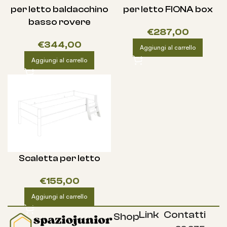
per letto baldacchino
per letto FIONA box
basso rovere
€
287,00
€
344,00
Aggiungi al carrello
Aggiungi al carrello
Scaletta per letto
€
155,00
Aggiungi al carrello
Link
Contatti
Shop