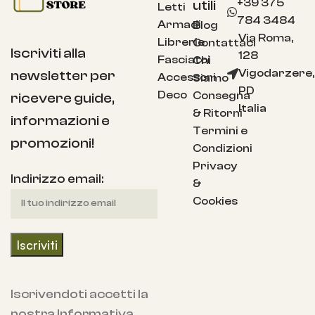
+39 375
utili
Letti
784 3484
Armadi
Blog
Via Roma,
Librerie
Contattaci
Iscriviti alla
128
Fasciatoi
Chi
Vigodarzere,
newsletter per
Accessori
Siamo
PD
Deco
Consegna
ricevere guide,
Italia
& Ritorni
informazioni e
Termini e
promozioni!
Condizioni
Privacy
Indirizzo email:
&
Cookies
Iscrivendoti accetti la
nostra Informativa