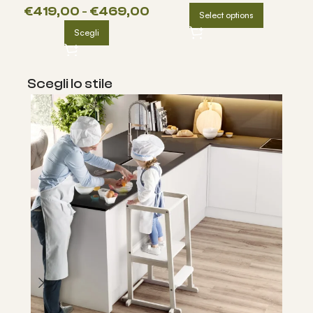
€
122,00
-
€
136,00
€
593,00
-
€
669,00
Scegli
Scegli
Scegli lo stile