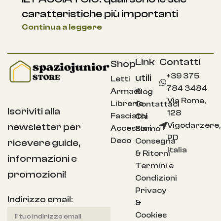
montessoriano che accompagna
tuo figlio fino all’adolescenza
Continua a leggere
Link
Contatti
Shop
+39 375
utili
Letti
784 3484
Armadi
Blog
Via Roma,
Librerie
Contattaci
Iscriviti alla
128
Fasciatoi
Chi
Vigodarzere,
newsletter per
Accessori
Siamo
PD
Deco
Consegna
ricevere guide,
Italia
& Ritorni
informazioni e
Termini e
promozioni!
Condizioni
Privacy
Indirizzo email:
&