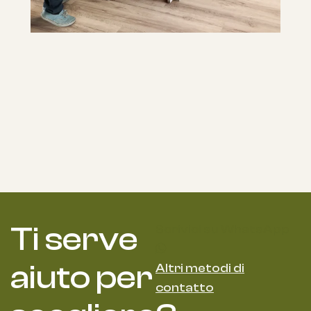
Favorisci l'indipendenza dei bambini
Montessori
Scopri i prodotti
Ti serve
Scrivici su WhatsApp
aiuto per
Altri metodi di
contatto