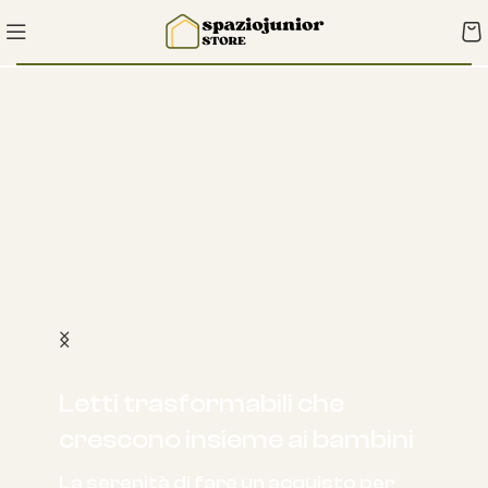
Letti trasformabili che
crescono insieme ai bambini
La serenità di fare un acquisto per