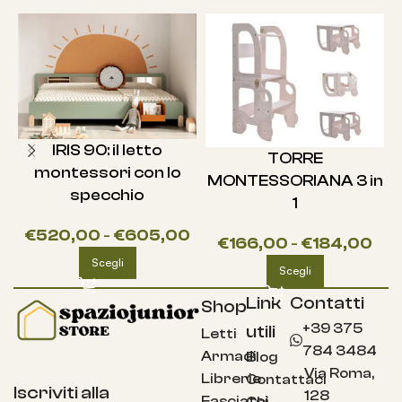
IRIS 90: il letto
TORRE
montessori con lo
MONTESSORIANA 3 in
specchio
1
€
520,00
-
€
605,00
€
166,00
-
€
184,00
Scegli
Scegli
Link
Contatti
Shop
+39 375
utili
Letti
784 3484
Armadi
Blog
Via Roma,
Librerie
Contattaci
Iscriviti alla
128
Fasciatoi