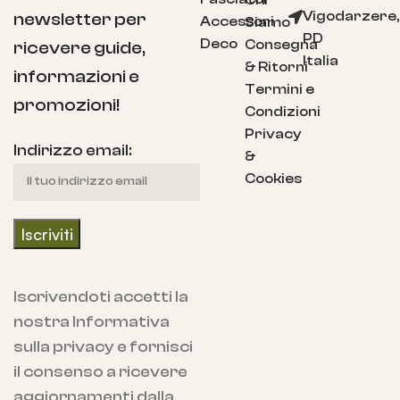
Chi
Vigodarzere,
newsletter per
Accessori
Siamo
PD
Deco
Consegna
ricevere guide,
Italia
& Ritorni
informazioni e
Termini e
promozioni!
Condizioni
Privacy
Indirizzo email:
&
Cookies
Iscrivendoti accetti la
nostra Informativa
sulla privacy e fornisci
il consenso a ricevere
aggiornamenti dalla