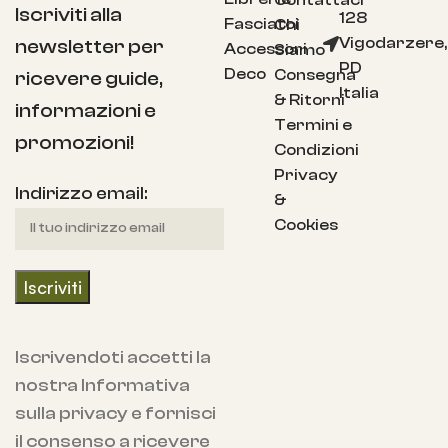
Contattaci
Iscriviti alla
128
Fasciatoi
Chi
Vigodarzere,
newsletter per
Accessori
Siamo
PD
Deco
Consegna
ricevere guide,
Italia
& Ritorni
informazioni e
Termini e
promozioni!
Condizioni
Privacy
Indirizzo email:
&
Cookies
Iscrivendoti accetti la
nostra Informativa
sulla privacy e fornisci
il consenso a ricevere