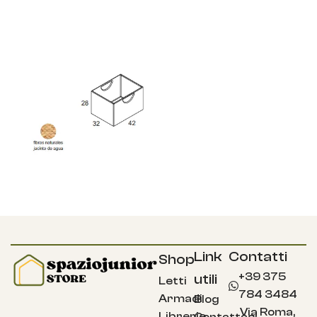
Link
Contatti
Shop
+39 375
utili
Letti
784 3484
Armadi
Blog
Via Roma,
Librerie