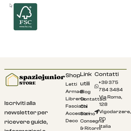
Link
Contatti
Shop
+39 375
utili
Letti
784 3484
Armadi
Blog
Via Roma,
Librerie
Contattaci
Iscriviti alla
128
Fasciatoi
Chi
Vigodarzere,
newsletter per
Accessori
Siamo
PD
Deco
Consegna
ricevere guide,
Italia
& Ritorni