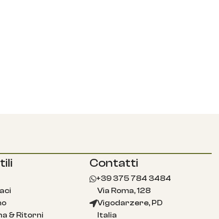
ili
Contatti
+39 375 784 3484
aci
Via Roma, 128
mo
Vigodarzere, PD
a & Ritorni
Italia