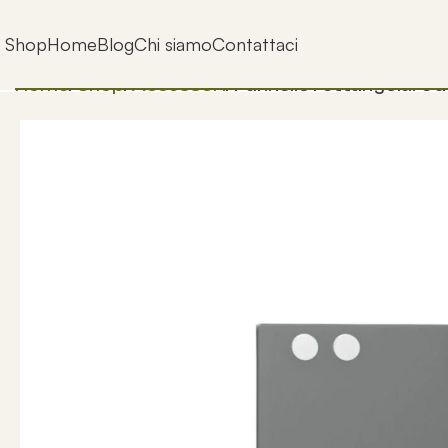
Shop
Home
Blog
Chi siamo
Contattaci
Home
Shop
Accessori
Pannello rettangolare a