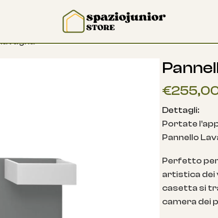
 lavagna
Pannel
€
255,0
Dettagli:
Portate l’app
Pannello Lav
Perfetto per 
artistica dei
casetta si t
camera dei pi