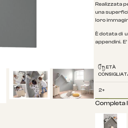
Realizzata pe
una superfic
loro immagin
È dotata di 
appendini. E’
ETÀ
CONSIGLIAT
2+
Completa l