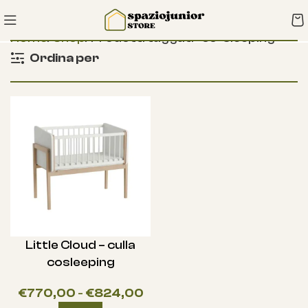
Home
Shop
Prodotti taggati “co-sleeping”
Ordina per
Little Cloud – culla
cosleeping
€
770,00
-
€
824,00