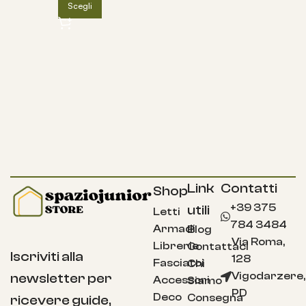
Scegli
Link
Contatti
Shop
+39 375
utili
Letti
784 3484
Armadi
Blog
Via Roma,
Librerie
Contattaci
Iscriviti alla
128
Fasciatoi
Chi
Vigodarzere,
newsletter per
Accessori
Siamo
PD
Deco
Consegna
ricevere guide,