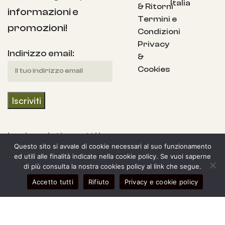
Italia
& Ritorni
informazioni e
Termini e
promozioni!
Condizioni
Privacy
Indirizzo email:
&
Cookies
Iscrivendoti accetti la
Questo sito si avvale di cookie necessari al suo funzionamento
nostra Informativa
ed utili alle finalità indicate nella cookie policy. Se vuoi saperne
sulla privacy e fornisci
di più consulta la nostra cookies policy al link che segue.
il consenso a ricevere
0
Accetto tutti
Rifiuto
Privacy e cookie policy
egozio
l mio account
Carrello
aggiornamenti dalla
nostra azienda.