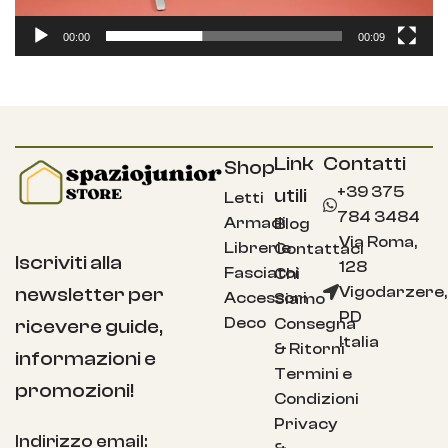
00:00
00:09
Link
Contatti
Shop
+39 375
utili
Letti
784 3484
Armadi
Blog
Via Roma,
Librerie
Contattaci
Iscriviti alla
128
Fasciatoi
Chi
Vigodarzere,
newsletter per
Accessori
Siamo
PD
Deco
Consegna
ricevere guide,
Italia
& Ritorni
informazioni e
Termini e
promozioni!
Condizioni
Privacy
Indirizzo email: