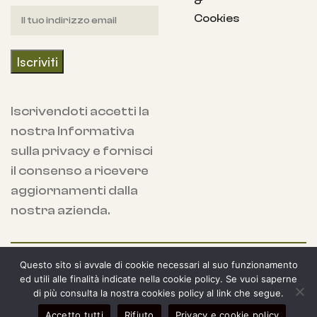
&
Cookies
Iscrivendoti accetti la
nostra Informativa
sulla privacy e fornisci
il consenso a ricevere
aggiornamenti dalla
nostra azienda.
Copyright 2024 Spaziojunior Store, Alemi sas
Questo sito si avvale di cookie necessari al suo funzionamento
- IT03967390281
ed utili alle finalità indicate nella cookie policy. Se vuoi saperne
di più consulta la nostra cookies policy al link che segue.
0
Accetto tutti
Rifiuto
Privacy e cookie policy