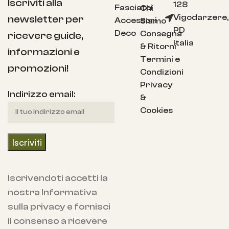
Iscriviti alla
128
Fasciatoi
Chi
Vigodarzere,
newsletter per
Accessori
Siamo
PD
Deco
Consegna
ricevere guide,
Italia
& Ritorni
informazioni e
Termini e
promozioni!
Condizioni
Privacy
Indirizzo email:
&
Cookies
Iscrivendoti accetti la
nostra Informativa
sulla privacy e fornisci
il consenso a ricevere