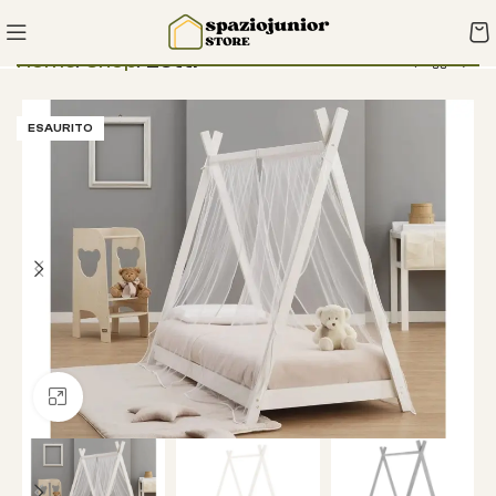
Home
Shop
Letti
ESAURITO
Clicca per ingrandire