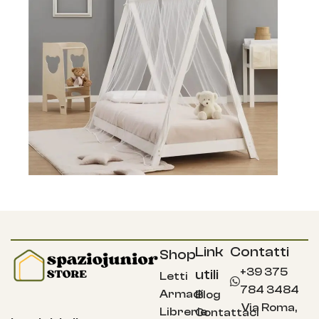
Link
Contatti
Shop
+39 375
utili
Letti
784 3484
Armadi
Blog
Via Roma,
Librerie
Contattaci