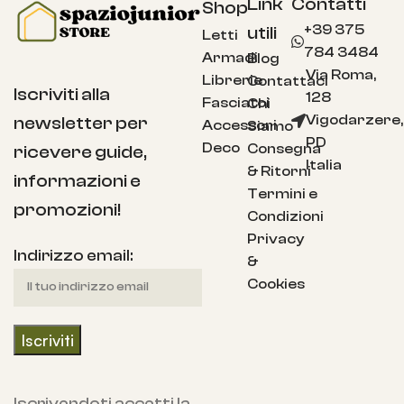
Link
Contatti
Shop
+39 375
utili
Letti
784 3484
Armadi
Blog
Via Roma,
Librerie
Contattaci
Iscriviti alla
128
Fasciatoi
Chi
Vigodarzere,
newsletter per
Accessori
Siamo
PD
Deco
Consegna
ricevere guide,
Italia
& Ritorni
informazioni e
Termini e
promozioni!
Condizioni
Privacy
Indirizzo email:
&
Cookies
Iscrivendoti accetti la