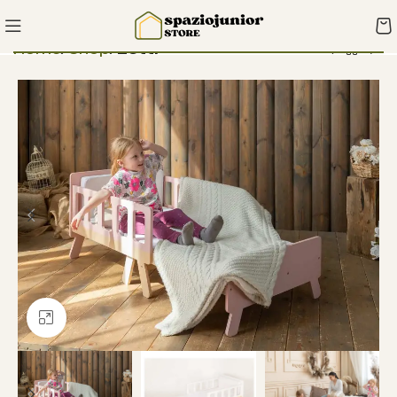
Home
Shop
Letti
Clicca per ingrandire