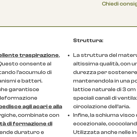
Chiedi consig
Struttura
:
llente traspirazione
,
La struttura del mate
 Questo consente al
altissima qualità, con u
itando l'accumulo di
durezza per sostenere
nismi e batteri.
mantenendola in una pos
 che garantisce
lattice naturale di 3 cm
a deformazione
speciali canali di venti
edisce agli acari e alla
circolazione dell'aria.
lergiche, combinate con
Infine, la schiuma visc
ità di formazione di
eccezionale, coccolando
o rende duraturo e
Utilizzata anche nelle 