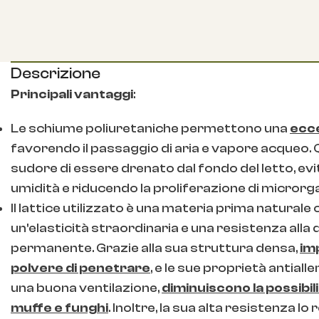
Descrizione
Principali vantaggi
:
Le schiume poliuretaniche permettono una
ecce
favorendo il passaggio di aria e vapore acqueo.
sudore di essere drenato dal fondo del letto, ev
umidità e riducendo la proliferazione di microrga
Il lattice utilizzato è una materia prima naturale
un'elasticità straordinaria e una resistenza all
permanente. Grazie alla sua struttura densa,
imp
polvere di penetrare
, e le sue proprietà antial
una buona ventilazione,
diminuiscono la possibil
muffe e funghi
. Inoltre, la sua alta resistenza l