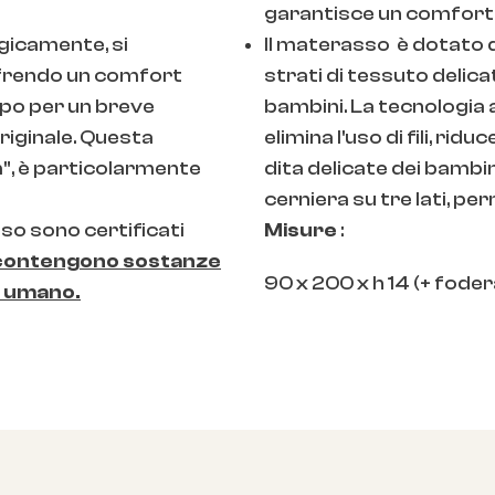
garantisce un comfort 
gicamente, si
Il materasso è dotato 
frendo un comfort
strati di tessuto delicat
rpo per un breve
bambini. La tecnologia 
riginale. Questa
elimina l'uso di fili, r
, è particolarmente
dita delicate dei bambin
cerniera su tre lati, pe
sso sono certificati
Misure
:
contengono sostanze
90 x 200 x h 14 (+ fode
po umano.