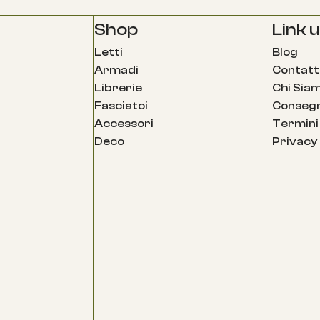
Shop
Link ut
Letti
Blog
Armadi
Contatt
Librerie
Chi Sia
Fasciatoi
Consegn
Accessori
Termini 
Deco
Privacy