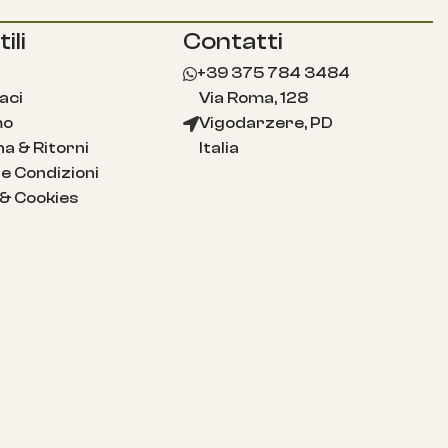
ili
Contatti
+39 375 784 3484
aci
Via Roma, 128
mo
Vigodarzere, PD
a & Ritorni
Italia
e Condizioni
 & Cookies