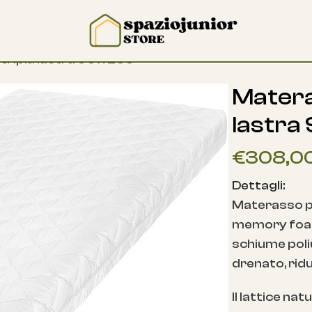
ripla lastra 90 x 200
Matera
lastra
€
308,0
Dettagli:
Materasso per
memory foam 
schiume poli
drenato, ridu
Il lattice na