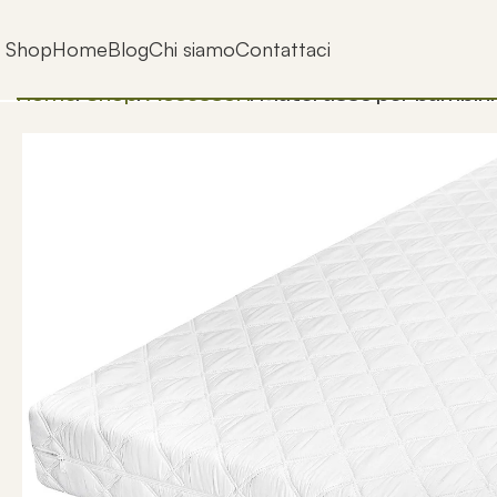
Shop
Home
Blog
Chi siamo
Contattaci
Home
Shop
Accessori
Materasso per bambini t