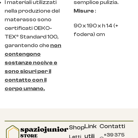
I materiali utilizzati
semplice pulizia.
nella produzione del
Misure
:
materasso sono
90 x 190 x h 14 (+
certificati OEKO-
fodera) cm
TEX® Standard 100,
garantendo che
non
contengono
sostanze nocive e
sono sicuri per il
contatto con il
corpo umano.
Link
Contatti
Shop
+39 375
utili
Letti