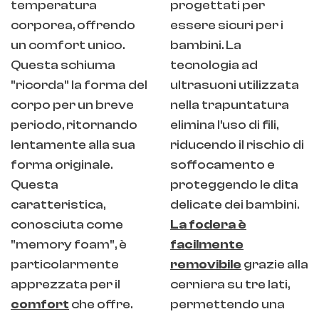
temperatura
progettati per
corporea, offrendo
essere sicuri per i
un comfort unico.
bambini. La
Questa schiuma
tecnologia ad
"ricorda" la forma del
ultrasuoni utilizzata
corpo per un breve
nella trapuntatura
periodo, ritornando
elimina l'uso di fili,
lentamente alla sua
riducendo il rischio di
forma originale.
soffocamento e
Questa
proteggendo le dita
caratteristica,
delicate dei bambini.
conosciuta come
La fodera è
"memory foam", è
facilmente
particolarmente
removibile
grazie alla
apprezzata per il
cerniera su tre lati,
comfort
che offre.
permettendo una