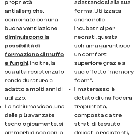
proprietà
adattandosi alla sua
antiallergiche,
forma. Utilizzata
combinate con una
anche nelle
buona ventilazione,
incubatrici per
diminuiscono la
neonati, questa
possibilità di
schiuma garantisce
formazione di muffe
un comfort
e funghi
. Inoltre, la
superiore grazie al
sua alta resistenza lo
suo effetto "memory
rende duraturo e
foam".
adatto a molti anni di
Il materasso è
utilizzo.
dotato di una fodera
La schiuma visco, una
trapuntata,
delle più avanzate
composta da tre
tecnologicamente, si
strati di tessuto
ammorbidisce con la
delicati e resistenti,