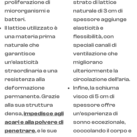
proliferazione di
strato di lattice
microrganismi e
naturale di 3 cm di
batteri.
spessore aggiunge
Il lattice utilizzato è
elasticità e
una materia prima
flessibilità, con
naturale che
speciali canali di
garantisce
ventilazione che
un'elasticità
migliorano
straordinaria e una
ulteriormente la
resistenza alla
circolazione dell'aria.
deformazione
Infine, la schiuma
permanente. Grazie
visco di 5 cm di
alla sua struttura
spessore offre
densa,
impedisce agli
un’esperienza di
acari e alla polvere di
sonno eccezionale,
penetrare
, e le sue
coccolando il corpo e