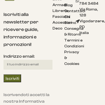
784 3484
Armadi
Blog
Via Roma,
Librerie
Contattaci
Iscriviti alla
128
Fasciatoi
Chi
Vigodarzere,
newsletter per
Accessori
Siamo
PD
Deco
Consegna
ricevere guide,
Italia
& Ritorni
informazioni e
Termini e
promozioni!
Condizioni
Privacy
Indirizzo email:
&
Cookies
Iscrivendoti accetti la
nostra Informativa