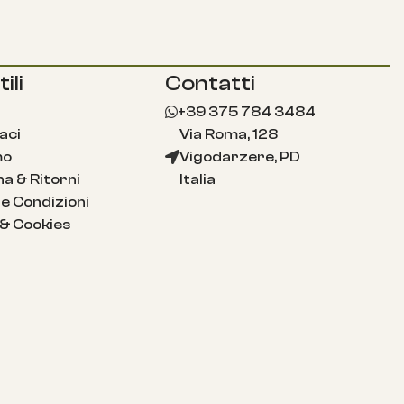
ili
Contatti
+39 375 784 3484
aci
Via Roma, 128
mo
Vigodarzere, PD
a & Ritorni
Italia
e Condizioni
 & Cookies