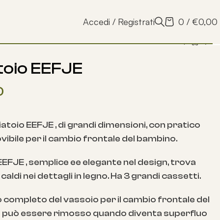
Accedi / Registrati
0
/
€
0,00
toio EEFJE
0
atoio EEFJE , di grandi dimensioni, con pratico
ibile per il cambio frontale del bambino.
 EEFJE , semplice ee elegante nel design, trova
caldi nei dettagli in legno. Ha 3 grandi cassetti.
o completo del vassoio per il cambio frontale del
 può essere rimosso quando diventa superfluo