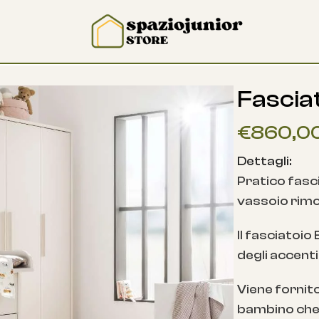
Fascia
€
860,0
Dettagli:
Pratico fasci
vassoio rimov
Il fasciatoio
degli accenti 
Viene fornit
bambino che