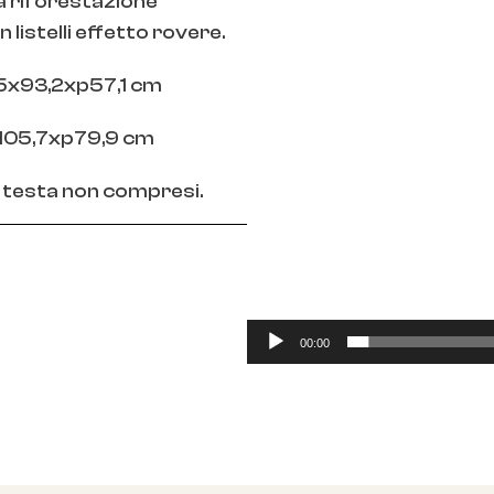
Player
a riforestazione
 listelli effetto rovere.
,5x93,2xp57,1 cm
5x105,7xp79,9 cm
a testa non compresi.
00:00