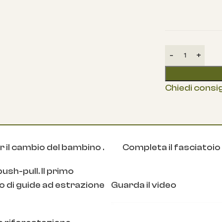
Chiedi consig
 il cambio del bambino .
Completa il fasciatoio
ush-pull. Il primo
 di guide ad estrazione
Guarda il video
Video