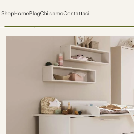
Shop
Home
Blog
Chi siamo
Contattaci
Home
Shop
Fasciatoi
Fasciatoio EEFJE