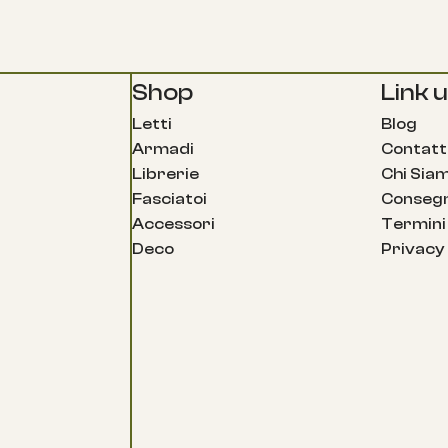
Shop
Link ut
Letti
Blog
Armadi
Contatt
Librerie
Chi Sia
Fasciatoi
Consegn
Accessori
Termini 
Deco
Privacy