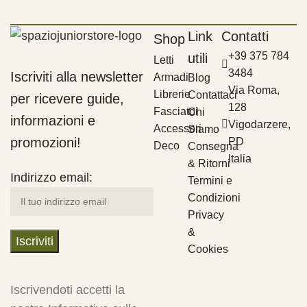
Link
Contatti
Shop
+39 375 784
utili
Letti
3484
Iscriviti alla newsletter
Armadi
Blog
Via Roma,
Librerie
Contattaci
per ricevere guide,
128
Fasciatoi
Chi
informazioni e
Vigodarzere,
Accessori
Siamo
promozioni!
PD
Deco
Consegna
Italia
& Ritorni
Indirizzo email:
Termini e
Condizioni
Privacy
&
Cookies
Iscrivendoti accetti la