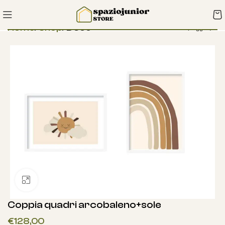
Home
Shop
Deco
Clicca per ingrandire
Coppia quadri arcobaleno+sole
€
128,00