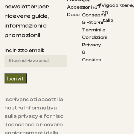
Chi
Vigodarzere,
newsletter per
Accessori
Siamo
PD
Deco
Consegna
ricevere guide,
Italia
& Ritorni
informazioni e
Termini e
promozioni!
Condizioni
Privacy
Indirizzo email:
&
Cookies
Iscrivendoti accetti la
nostra Informativa
sulla privacy e fornisci
il consenso a ricevere
aggiornamenti dalla