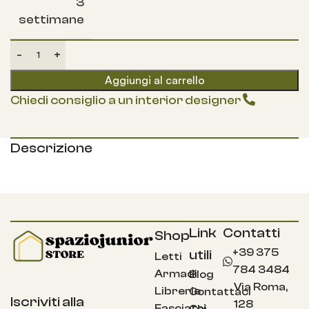
3
settimane
Aggiungi al carrello
Chiedi consiglio a un interior designer
Descrizione
Link
Contatti
Shop
+39 375
utili
Letti
784 3484
Armadi
Blog
Via Roma,
Librerie
Contattaci
Iscriviti alla
128
Fasciatoi