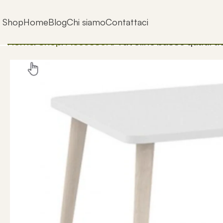
Shop
Home
Blog
Chi siamo
Contattaci
Home
Shop
Accessori
Tavolino basso quadra