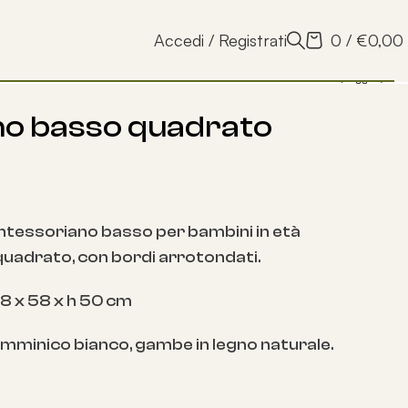
Accedi / Registrati
0
/
€
0,00
no basso quadrato
tessoriano basso per bambini in età
quadrato, con bordi arrotondati.
8 x 58 x h 50 cm
amminico bianco, gambe in legno naturale.