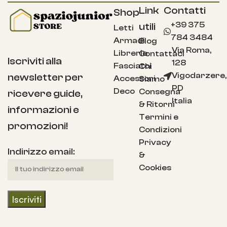
Link
Contatti
Shop
+39 375
utili
Letti
784 3484
Armadi
Blog
Via Roma,
Librerie
Contattaci
Iscriviti alla
128
Fasciatoi
Chi
Vigodarzere,
newsletter per
Accessori
Siamo
PD
Deco
Consegna
ricevere guide,
Italia
& Ritorni
informazioni e
Termini e
promozioni!
Condizioni
Privacy
Indirizzo email:
&
Cookies