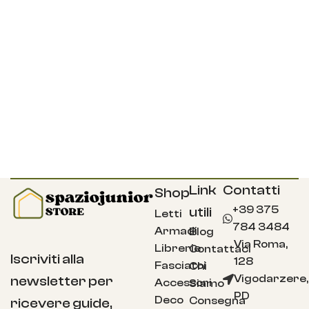
Link
Contatti
Shop
+39 375
utili
Letti
784 3484
Armadi
Blog
Via Roma,
Librerie
Contattaci
Iscriviti alla
128
Fasciatoi
Chi
Vigodarzere,
newsletter per
Accessori
Siamo
PD
Deco
Consegna
ricevere guide,