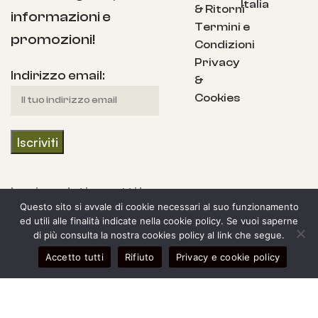
Italia
& Ritorni
informazioni e
Termini e
promozioni!
Condizioni
Privacy
Indirizzo email:
&
Cookies
Iscrivendoti accetti la
Questo sito si avvale di cookie necessari al suo funzionamento
nostra Informativa
ed utili alle finalità indicate nella cookie policy. Se vuoi saperne
sulla privacy e fornisci
di più consulta la nostra cookies policy al link che segue.
il consenso a ricevere
0
Accetto tutti
Rifiuto
Privacy e cookie policy
egozio
arra laterale
Il mio account
Carrello
aggiornamenti dalla
nostra azienda.