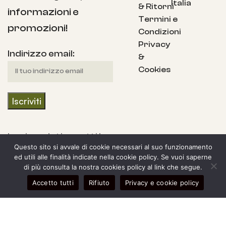
Italia
& Ritorni
informazioni e
Termini e
promozioni!
Condizioni
Privacy
Indirizzo email:
&
Cookies
Iscrivendoti accetti la
Questo sito si avvale di cookie necessari al suo funzionamento
nostra Informativa
ed utili alle finalità indicate nella cookie policy. Se vuoi saperne
sulla privacy e fornisci
di più consulta la nostra cookies policy al link che segue.
il consenso a ricevere
0
Accetto tutti
Rifiuto
Privacy e cookie policy
egozio
l mio account
Carrello
aggiornamenti dalla
nostra azienda.