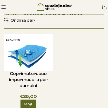
Home
Prodotto Dimensioni
70x140
Ordina per
ESAURITO
Coprimaterasso
impermeabile per
bambini
€
25,00
Scegli