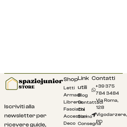
Link
Contatti
Shop
+39 375
utili
Letti
784 3484
Armadi
Blog
Via Roma,
Librerie
Contattaci
Iscriviti alla
128
Fasciatoi
Chi
Vigodarzere,
newsletter per
Accessori
Siamo
PD
Deco
Consegna
ricevere guide,