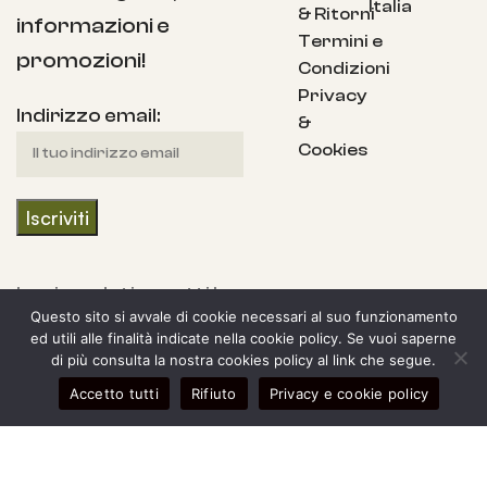
Italia
& Ritorni
informazioni e
Termini e
promozioni!
Condizioni
Privacy
Indirizzo email:
&
Cookies
Iscrivendoti accetti la
Questo sito si avvale di cookie necessari al suo funzionamento
nostra Informativa
ed utili alle finalità indicate nella cookie policy. Se vuoi saperne
sulla privacy e fornisci
di più consulta la nostra cookies policy al link che segue.
il consenso a ricevere
0
Accetto tutti
Rifiuto
Privacy e cookie policy
egozio
arra laterale
Il mio account
Carrello
aggiornamenti dalla
nostra azienda.