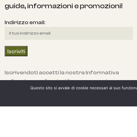
guide, informazioni e promozioni!
Indirizzo email:
Iscrivendoti accetti la nostra Informativa
sulla privacy e fornisci il consenso a ricevere
Questo sito si avvale di cookie necessari al suo funzionam
aggiornamenti dalla nostra azienda.
Copyright 2024 Spaziojunior Store, Alemi sas 