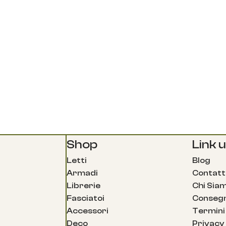
Shop
Link ut
Letti
Blog
Armadi
Contatt
Librerie
Chi Sia
Fasciatoi
Consegn
Accessori
Termini 
Deco
Privacy