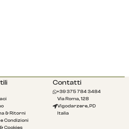
ili
Contatti
+39 375 784 3484
aci
Via Roma, 128
mo
Vigodarzere, PD
a & Ritorni
Italia
e Condizioni
 & Cookies