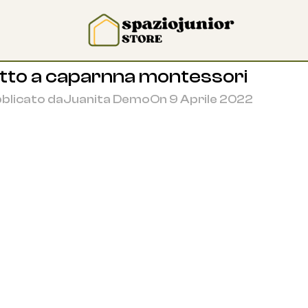
etto a caparnna montessori
blicato da
Juanita Demo
On 9 Aprile 2022