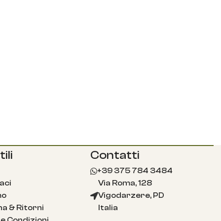
ili
Contatti
+39 375 784 3484
aci
Via Roma, 128
mo
Vigodarzere, PD
a & Ritorni
Italia
e Condizioni