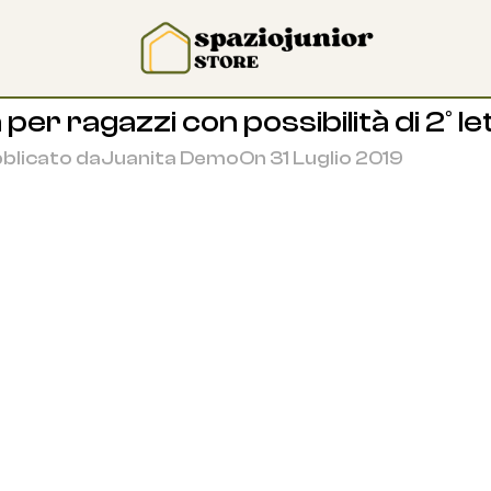
er ragazzi con possibilità di 2° le
blicato da
Juanita Demo
On 31 Luglio 2019