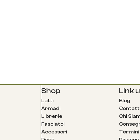
Shop
Link ut
Letti
Blog
Armadi
Contatt
Librerie
Chi Sia
Fasciatoi
Consegn
Accessori
Termini 
Deco
Privacy