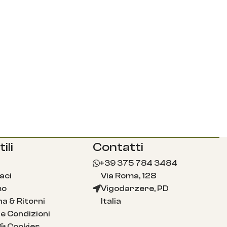
ili
Contatti
+39 375 784 3484
aci
Via Roma, 128
mo
Vigodarzere, PD
a & Ritorni
Italia
e Condizioni
 & Cookies