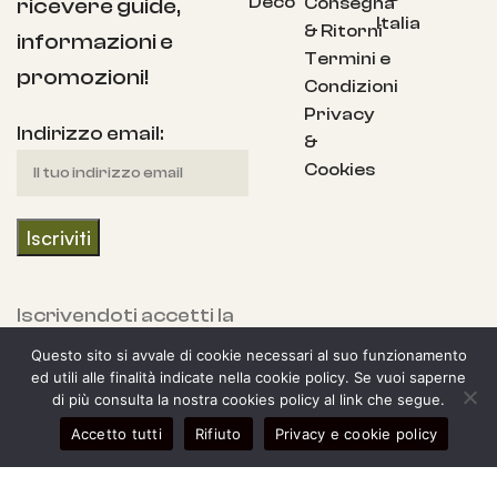
Deco
Consegna
ricevere guide,
Italia
& Ritorni
informazioni e
Termini e
promozioni!
Condizioni
Privacy
Indirizzo email:
&
Cookies
Iscrivendoti accetti la
nostra Informativa
Questo sito si avvale di cookie necessari al suo funzionamento
sulla privacy e fornisci
ed utili alle finalità indicate nella cookie policy. Se vuoi saperne
di più consulta la nostra cookies policy al link che segue.
il consenso a ricevere
0
Accetto tutti
Rifiuto
Privacy e cookie policy
aggiornamenti dalla
egozio
arra laterale
Il mio account
Carrello
nostra azienda.