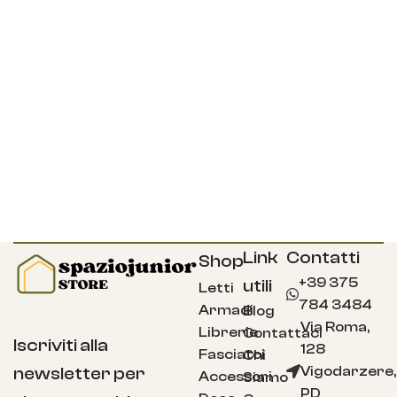
Link
Contatti
Shop
+39 375
utili
Letti
784 3484
Armadi
Blog
Via Roma,
Librerie
Contattaci
Iscriviti alla
128
Fasciatoi
Chi
Vigodarzere,
newsletter per
Accessori
Siamo
PD