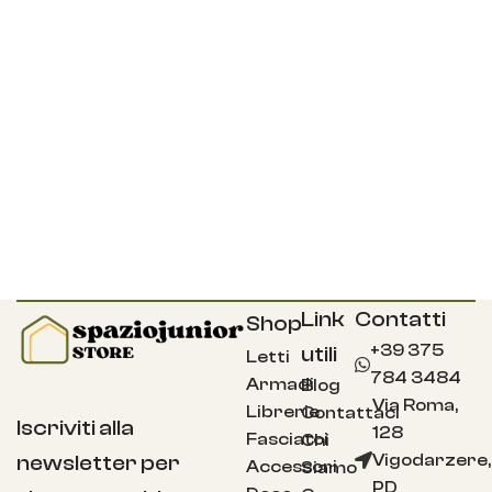
Link
Contatti
Shop
+39 375
utili
Letti
784 3484
Armadi
Blog
Via Roma,
Librerie
Contattaci
Iscriviti alla
128
Fasciatoi
Chi
Vigodarzere,
newsletter per
Accessori
Siamo
PD