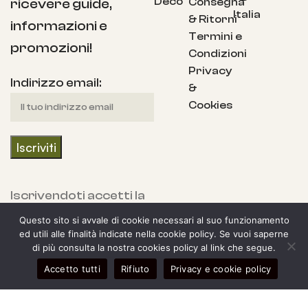
Deco
Consegna
ricevere guide,
Italia
& Ritorni
informazioni e
Termini e
promozioni!
Condizioni
Privacy
Indirizzo email:
&
Cookies
Iscrivendoti accetti la
nostra Informativa
Questo sito si avvale di cookie necessari al suo funzionamento
sulla privacy e fornisci
ed utili alle finalità indicate nella cookie policy. Se vuoi saperne
di più consulta la nostra cookies policy al link che segue.
il consenso a ricevere
0
Accetto tutti
Rifiuto
Privacy e cookie policy
aggiornamenti dalla
egozio
arra laterale
Il mio account
Carrello
nostra azienda.