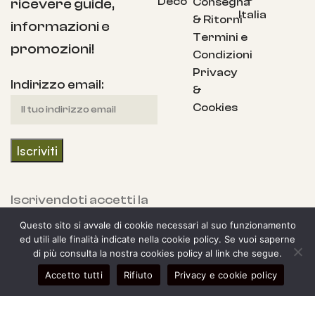
Deco
Consegna
ricevere guide,
Italia
& Ritorni
informazioni e
Termini e
promozioni!
Condizioni
Privacy
Indirizzo email:
&
Cookies
Iscrivendoti accetti la
nostra Informativa
Questo sito si avvale di cookie necessari al suo funzionamento
sulla privacy e fornisci
ed utili alle finalità indicate nella cookie policy. Se vuoi saperne
di più consulta la nostra cookies policy al link che segue.
il consenso a ricevere
0
Accetto tutti
Rifiuto
Privacy e cookie policy
aggiornamenti dalla
egozio
arra laterale
Il mio account
Carrello
nostra azienda.