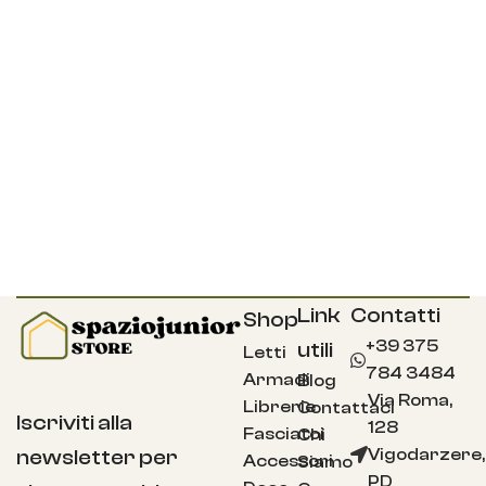
Link
Contatti
Shop
+39 375
utili
Letti
784 3484
Armadi
Blog
Via Roma,
Librerie
Contattaci
Iscriviti alla
128
Fasciatoi
Chi
Vigodarzere,
newsletter per
Accessori
Siamo
PD