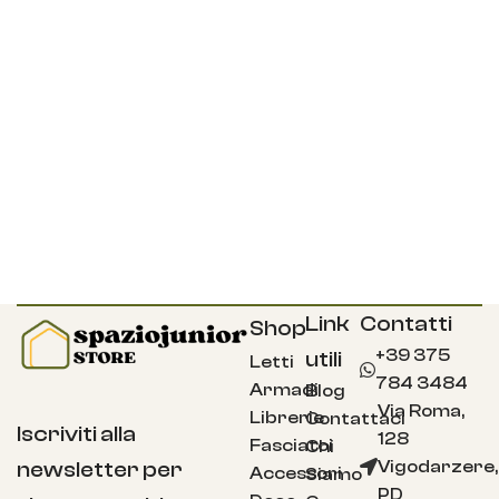
Link
Contatti
Shop
+39 375
utili
Letti
784 3484
Armadi
Blog
Via Roma,
Librerie
Contattaci
Iscriviti alla
128
Fasciatoi
Chi
Vigodarzere,
newsletter per
Accessori
Siamo
PD