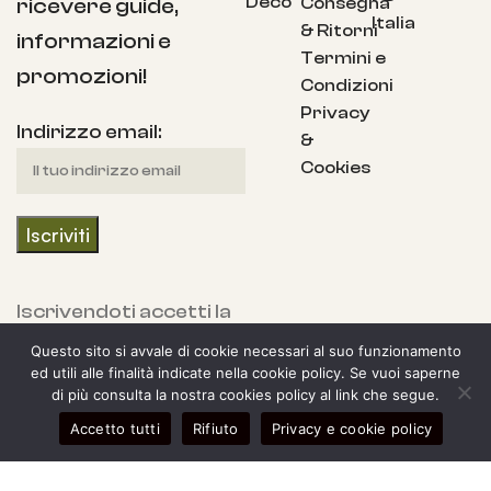
Deco
Consegna
ricevere guide,
Italia
& Ritorni
informazioni e
Termini e
promozioni!
Condizioni
Privacy
Indirizzo email:
&
Cookies
Iscrivendoti accetti la
nostra Informativa
Questo sito si avvale di cookie necessari al suo funzionamento
sulla privacy e fornisci
ed utili alle finalità indicate nella cookie policy. Se vuoi saperne
di più consulta la nostra cookies policy al link che segue.
il consenso a ricevere
0
Accetto tutti
Rifiuto
Privacy e cookie policy
aggiornamenti dalla
egozio
arra laterale
Il mio account
Carrello
nostra azienda.