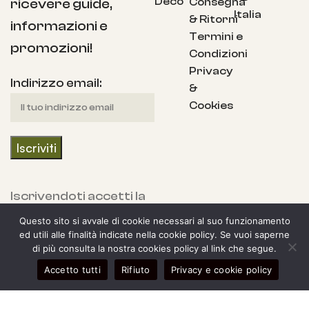
Deco
Consegna
ricevere guide,
Italia
& Ritorni
informazioni e
Termini e
promozioni!
Condizioni
Privacy
Indirizzo email:
&
Cookies
Iscrivendoti accetti la
nostra Informativa
Questo sito si avvale di cookie necessari al suo funzionamento
sulla privacy e fornisci
ed utili alle finalità indicate nella cookie policy. Se vuoi saperne
di più consulta la nostra cookies policy al link che segue.
il consenso a ricevere
0
Accetto tutti
Rifiuto
Privacy e cookie policy
aggiornamenti dalla
egozio
arra laterale
Il mio account
Carrello
nostra azienda.