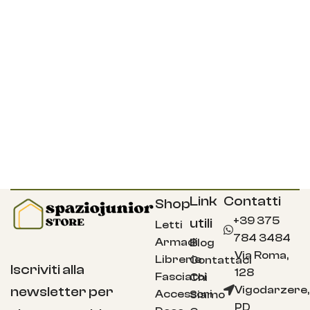
Link
Contatti
Shop
+39 375
utili
Letti
784 3484
Armadi
Blog
Via Roma,
Librerie
Contattaci
Iscriviti alla
128
Fasciatoi
Chi
Vigodarzere,
newsletter per
Accessori
Siamo
PD