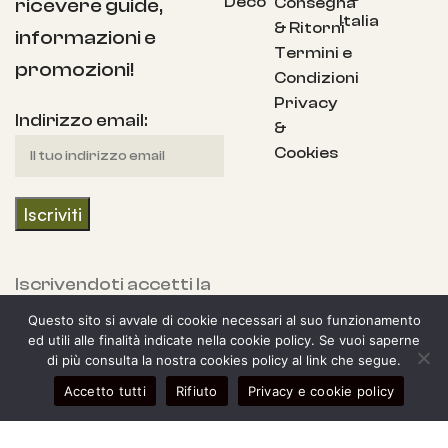
Deco
Consegna
ricevere guide,
Italia
& Ritorni
informazioni e
Termini e
promozioni!
Condizioni
Privacy
Indirizzo email:
&
Cookies
Iscrivendoti accetti la
nostra Informativa
Questo sito si avvale di cookie necessari al suo funzionamento
sulla privacy e fornisci
ed utili alle finalità indicate nella cookie policy. Se vuoi saperne
di più consulta la nostra cookies policy al link che segue.
il consenso a ricevere
0
Accetto tutti
Rifiuto
Privacy e cookie policy
aggiornamenti dalla
egozio
arra laterale
Il mio account
Carrello
nostra azienda.