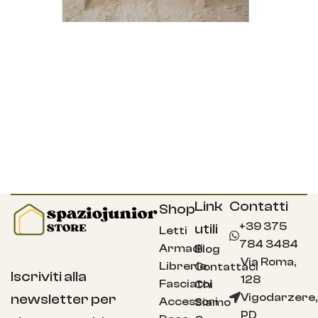
Link
Contatti
Shop
+39 375
utili
Letti
784 3484
Armadi
Blog
Via Roma,
Librerie
Contattaci
Iscriviti alla
128
Fasciatoi
Chi
Vigodarzere,
newsletter per
Accessori
Siamo
PD