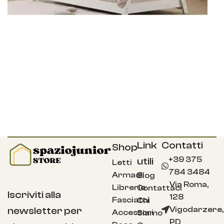
Link
Contatti
Shop
+39 375
utili
Letti
784 3484
Armadi
Blog
Via Roma,
Librerie
Contattaci
Iscriviti alla
128
Fasciatoi
Chi
Vigodarzere,
newsletter per
Accessori
Siamo
PD