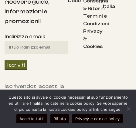
Deco
Consegna
ricevere guide,
Italia
& Ritorni
informazioni e
Termini e
promozioni!
Condizioni
Privacy
Indirizzo email:
&
Cookies
Iscrivendoti accetti la
nostra Informativa
Questo sito si avvale di cookie necessari al suo funzionamento
sulla privacy e fornisci
ed utili alle finalità indicate nella cookie policy. Se vuoi saperne
di più consulta la nostra cookies policy al link che segue.
il consenso a ricevere
0
Accetto tutti
Rifiuto
Privacy e cookie policy
aggiornamenti dalla
egozio
arra laterale
Il mio account
Carrello
nostra azienda.