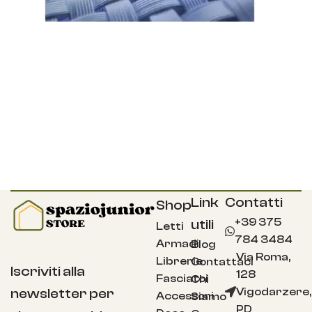
Link
Contatti
Shop
+39 375
utili
Letti
784 3484
Armadi
Blog
Via Roma,
Librerie
Contattaci
Iscriviti alla
128
Fasciatoi
Chi
Vigodarzere,
newsletter per
Accessori
Siamo
PD