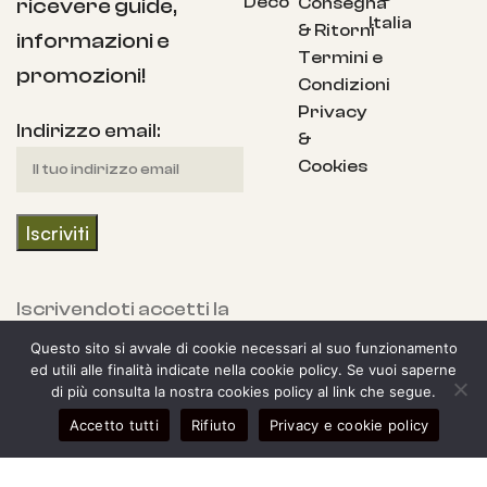
Deco
Consegna
ricevere guide,
Italia
& Ritorni
informazioni e
Termini e
promozioni!
Condizioni
Privacy
Indirizzo email:
&
Cookies
Iscrivendoti accetti la
nostra Informativa
Questo sito si avvale di cookie necessari al suo funzionamento
sulla privacy e fornisci
ed utili alle finalità indicate nella cookie policy. Se vuoi saperne
di più consulta la nostra cookies policy al link che segue.
il consenso a ricevere
0
Accetto tutti
Rifiuto
Privacy e cookie policy
aggiornamenti dalla
egozio
arra laterale
Il mio account
Carrello
nostra azienda.