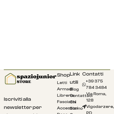
Link
Contatti
Shop
+39 375
utili
Letti
784 3484
Armadi
Blog
Via Roma,
Librerie
Contattaci
Iscriviti alla
128
Fasciatoi
Chi
Vigodarzere,
newsletter per
Accessori
Siamo
PD