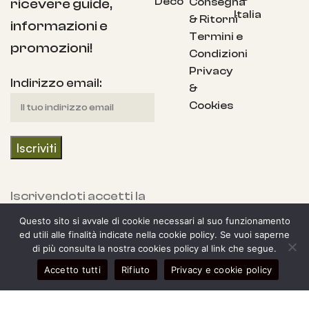
Deco
Consegna
ricevere guide,
Italia
& Ritorni
informazioni e
Termini e
promozioni!
Condizioni
Privacy
Indirizzo email:
&
Cookies
Iscrivendoti accetti la
nostra Informativa
Questo sito si avvale di cookie necessari al suo funzionamento
sulla privacy e fornisci
ed utili alle finalità indicate nella cookie policy. Se vuoi saperne
di più consulta la nostra cookies policy al link che segue.
il consenso a ricevere
0
Accetto tutti
Rifiuto
Privacy e cookie policy
aggiornamenti dalla
egozio
arra laterale
Il mio account
Carrello
nostra azienda.