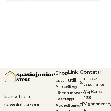
Link
Contatti
Shop
+39 375
utili
Letti
784 3484
Armadi
Blog
Via Roma,
Librerie
Contattaci
Iscriviti alla
128
Fasciatoi
Chi
Vigodarzere,
newsletter per
Accessori
Siamo
PD