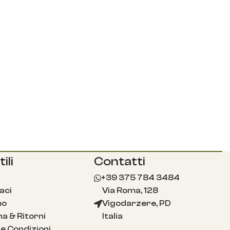
ili
Contatti
+39 375 784 3484
aci
Via Roma, 128
mo
Vigodarzere, PD
a & Ritorni
Italia
e Condizioni