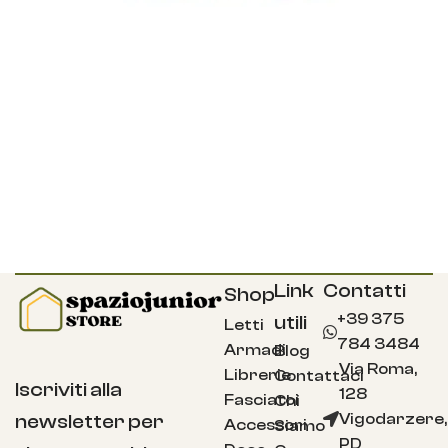
Link
Contatti
Shop
+39 375
utili
Letti
784 3484
Armadi
Blog
Via Roma,
Librerie
Contattaci
Iscriviti alla
128
Fasciatoi
Chi
Vigodarzere,
newsletter per
Accessori
Siamo
PD