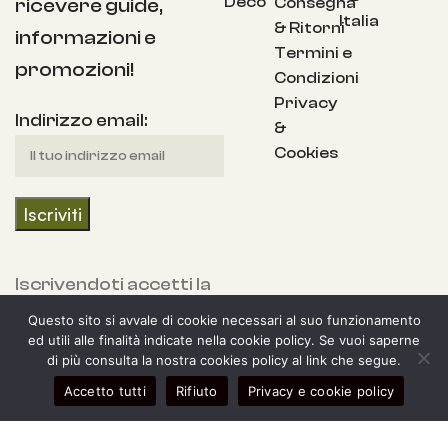
Deco
Consegna
ricevere guide,
Italia
& Ritorni
informazioni e
Termini e
promozioni!
Condizioni
Privacy
Indirizzo email:
&
Cookies
Iscrivendoti accetti la
nostra Informativa
Questo sito si avvale di cookie necessari al suo funzionamento
sulla privacy e fornisci
ed utili alle finalità indicate nella cookie policy. Se vuoi saperne
di più consulta la nostra cookies policy al link che segue.
il consenso a ricevere
0
Accetto tutti
Rifiuto
Privacy e cookie policy
aggiornamenti dalla
egozio
arra laterale
Il mio account
Carrello
nostra azienda.