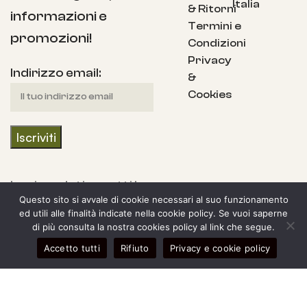
Italia
& Ritorni
informazioni e
Termini e
promozioni!
Condizioni
Privacy
Indirizzo email:
&
Cookies
Iscrivendoti accetti la
Questo sito si avvale di cookie necessari al suo funzionamento
nostra Informativa
ed utili alle finalità indicate nella cookie policy. Se vuoi saperne
sulla privacy e fornisci
di più consulta la nostra cookies policy al link che segue.
il consenso a ricevere
0
Accetto tutti
Rifiuto
Privacy e cookie policy
egozio
arra laterale
Il mio account
Carrello
aggiornamenti dalla
nostra azienda.