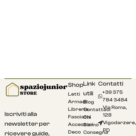
Link
Contatti
Shop
+39 375
utili
Letti
784 3484
Armadi
Blog
Via Roma,
Librerie
Contattaci
Iscriviti alla
128
Fasciatoi
Chi
Vigodarzere,
newsletter per
Accessori
Siamo
PD
Deco
Consegna
ricevere guide,