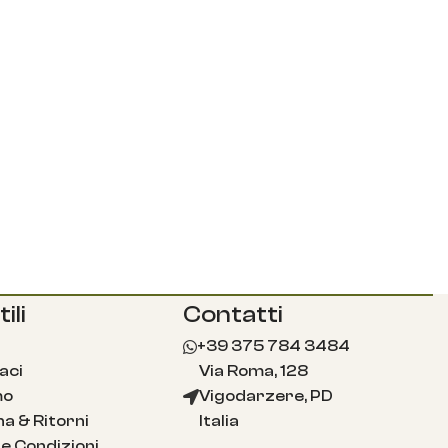
ili
Contatti
+39 375 784 3484
aci
Via Roma, 128
mo
Vigodarzere, PD
a & Ritorni
Italia
e Condizioni