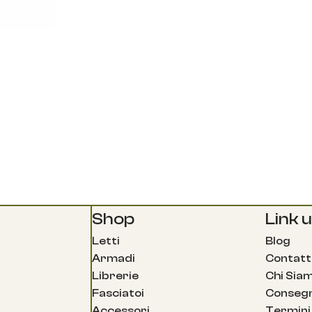
Shop
Link ut
Letti
Blog
Armadi
Contatt
Librerie
Chi Sia
Fasciatoi
Consegn
Accessori
Termini 