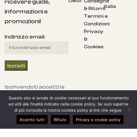
Deco
Consegna
ricevere guide,
Italia
& Ritorni
informazioni e
Termini e
promozioni!
Condizioni
Privacy
Indirizzo email:
&
Cookies
Iscrivendoti accetti la
nostra Informativa
Questo sito si avvale di cookie necessari al suo funzionamento
sulla privacy e fornisci
ed utili alle finalità indicate nella cookie policy. Se vuoi saperne
di più consulta la nostra cookies policy al link che segue.
il consenso a ricevere
0
Accetto tutti
Rifiuto
Privacy e cookie policy
aggiornamenti dalla
egozio
arra laterale
Il mio account
Carrello
nostra azienda.