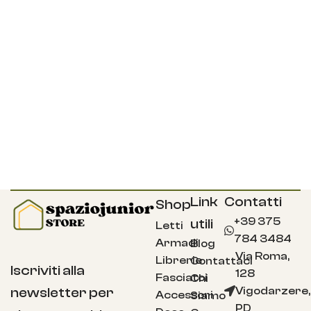
Link
Contatti
Shop
+39 375
utili
Letti
784 3484
Armadi
Blog
Via Roma,
Librerie
Contattaci
Iscriviti alla
128
Fasciatoi
Chi
Vigodarzere,
newsletter per
Accessori
Siamo
PD