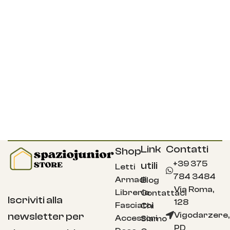
Link
Contatti
Shop
+39 375
utili
Letti
784 3484
Armadi
Blog
Via Roma,
Librerie
Contattaci
Iscriviti alla
128
Fasciatoi
Chi
Vigodarzere,
newsletter per
Accessori
Siamo
PD