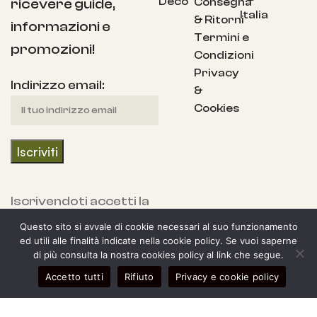
Deco
Consegna
ricevere guide,
Italia
& Ritorni
informazioni e
Termini e
promozioni!
Condizioni
Privacy
Indirizzo email:
&
Cookies
Iscrivendoti accetti la
nostra Informativa
Questo sito si avvale di cookie necessari al suo funzionamento
sulla privacy e fornisci
ed utili alle finalità indicate nella cookie policy. Se vuoi saperne
di più consulta la nostra cookies policy al link che segue.
il consenso a ricevere
0
Accetto tutti
Rifiuto
Privacy e cookie policy
aggiornamenti dalla
egozio
arra laterale
Il mio account
Carrello
nostra azienda.