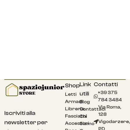
Link
Contatti
Shop
+39 375
utili
Letti
784 3484
Armadi
Blog
Via Roma,
Librerie
Contattaci
Iscriviti alla
128
Fasciatoi
Chi
Vigodarzere,
newsletter per
Accessori
Siamo
PD