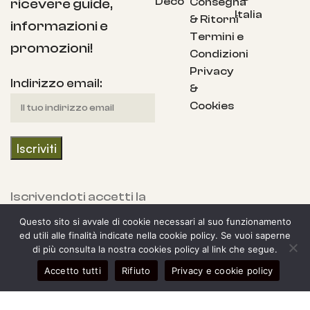
Deco
Consegna
ricevere guide,
Italia
& Ritorni
informazioni e
Termini e
promozioni!
Condizioni
Privacy
Indirizzo email:
&
Cookies
Iscrivendoti accetti la
nostra Informativa
Questo sito si avvale di cookie necessari al suo funzionamento
sulla privacy e fornisci
ed utili alle finalità indicate nella cookie policy. Se vuoi saperne
di più consulta la nostra cookies policy al link che segue.
il consenso a ricevere
0
Accetto tutti
Rifiuto
Privacy e cookie policy
aggiornamenti dalla
egozio
arra laterale
Il mio account
Carrello
nostra azienda.