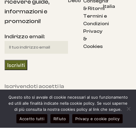
Deco
Consegna
ricevere guide,
Italia
& Ritorni
informazioni e
Termini e
promozioni!
Condizioni
Privacy
Indirizzo email:
&
Cookies
Iscrivendoti accetti la
nostra Informativa
Questo sito si avvale di cookie necessari al suo funzionamento
sulla privacy e fornisci
ed utili alle finalità indicate nella cookie policy. Se vuoi saperne
di più consulta la nostra cookies policy al link che segue.
il consenso a ricevere
0
Accetto tutti
Rifiuto
Privacy e cookie policy
aggiornamenti dalla
egozio
arra laterale
Il mio account
Carrello
nostra azienda.