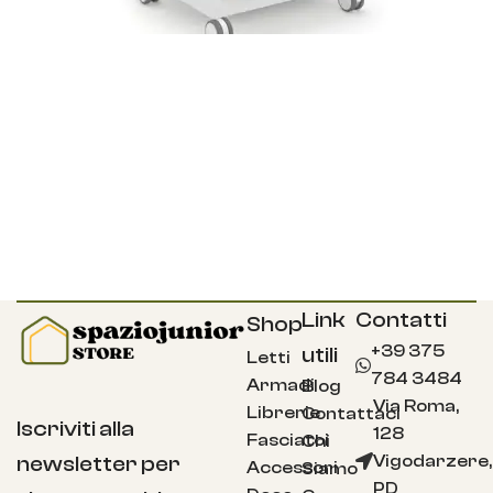
Link
Contatti
Shop
+39 375
utili
Letti
784 3484
Armadi
Blog
Via Roma,
Librerie
Contattaci
Iscriviti alla
128
Fasciatoi
Chi
Vigodarzere,
newsletter per
Accessori
Siamo
PD