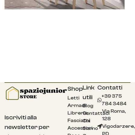
Link
Contatti
Shop
+39 375
utili
Letti
784 3484
Armadi
Blog
Via Roma,
Librerie
Contattaci
Iscriviti alla
128
Fasciatoi
Chi
Vigodarzere,
newsletter per
Accessori
Siamo
PD