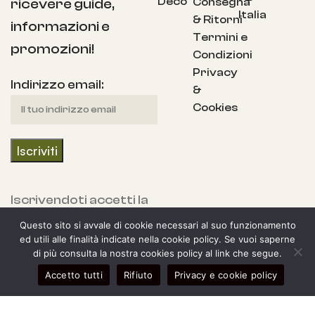
Deco
Consegna
ricevere guide,
Italia
& Ritorni
informazioni e
Termini e
promozioni!
Condizioni
Privacy
Indirizzo email:
&
Cookies
Iscrivendoti accetti la
nostra Informativa
Questo sito si avvale di cookie necessari al suo funzionamento
sulla privacy e fornisci
ed utili alle finalità indicate nella cookie policy. Se vuoi saperne
di più consulta la nostra cookies policy al link che segue.
il consenso a ricevere
0
Accetto tutti
Rifiuto
Privacy e cookie policy
aggiornamenti dalla
egozio
arra laterale
Il mio account
Carrello
nostra azienda.