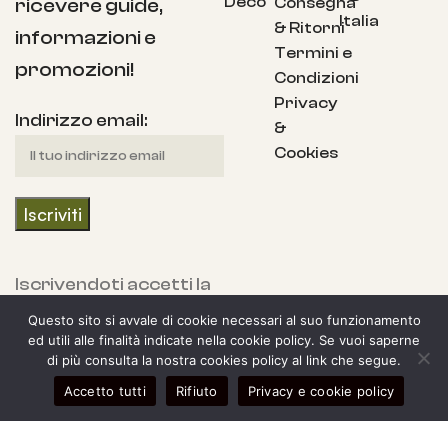
Deco
Consegna
ricevere guide,
Italia
& Ritorni
informazioni e
Termini e
promozioni!
Condizioni
Privacy
Indirizzo email:
&
Cookies
Iscrivendoti accetti la
nostra Informativa
Questo sito si avvale di cookie necessari al suo funzionamento
sulla privacy e fornisci
ed utili alle finalità indicate nella cookie policy. Se vuoi saperne
di più consulta la nostra cookies policy al link che segue.
il consenso a ricevere
0
Accetto tutti
Rifiuto
Privacy e cookie policy
aggiornamenti dalla
egozio
arra laterale
Il mio account
Carrello
nostra azienda.