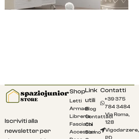
Link
Contatti
Shop
+39 375
utili
Letti
784 3484
Armadi
Blog
Via Roma,
Librerie
Contattaci
Iscriviti alla
128
Fasciatoi
Chi
Vigodarzere,
newsletter per
Accessori
Siamo
PD