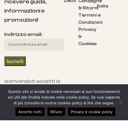
Deco
Consegna
ricevere guide,
Italia
& Ritorni
informazioni e
Termini e
promozioni!
Condizioni
Privacy
Indirizzo email:
&
Cookies
Iscrivendoti accetti la
nostra Informativa
Questo sito si avvale di cookie necessari al suo funzionamento
sulla privacy e fornisci
ed utili alle finalità indicate nella cookie policy. Se vuoi saperne
di più consulta la nostra cookies policy al link che segue.
il consenso a ricevere
0
Accetto tutti
Rifiuto
Privacy e cookie policy
aggiornamenti dalla
egozio
arra laterale
Il mio account
Carrello
nostra azienda.