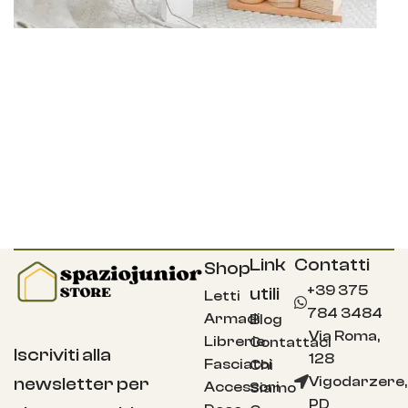
Link
Contatti
Shop
+39 375
utili
Letti
784 3484
Armadi
Blog
Via Roma,
Librerie
Contattaci
Iscriviti alla
128
Fasciatoi
Chi
Vigodarzere,
newsletter per
Accessori
Siamo
PD