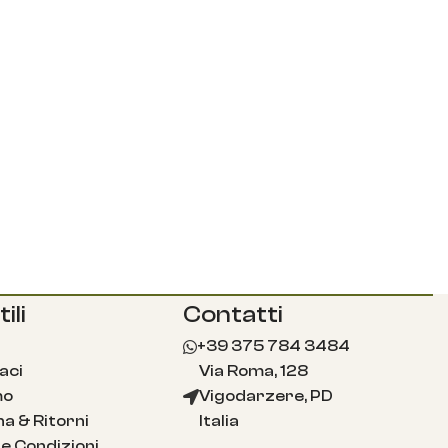
ili
Contatti
+39 375 784 3484
aci
Via Roma, 128
mo
Vigodarzere, PD
a & Ritorni
Italia
e Condizioni