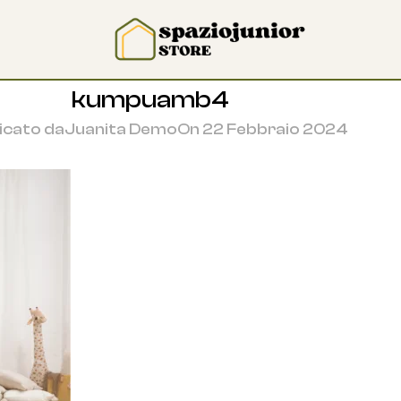
kumpuamb4
icato da
Juanita Demo
On 22 Febbraio 2024