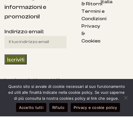
Italia
& Ritorni
informazioni e
Termini e
promozioni!
Condizioni
Privacy
Indirizzo email:
&
Cookies
Iscrivendoti accetti la
Questo sito si avvale di cookie necessari al suo funzionamento
nostra Informativa
ed utili alle finalità indicate nella cookie policy. Se vuoi saperne
sulla privacy e fornisci
di più consulta la nostra cookies policy al link che segue.
il consenso a ricevere
0
Accetto tutti
Rifiuto
Privacy e cookie policy
egozio
arra laterale
Il mio account
Carrello
aggiornamenti dalla
nostra azienda.