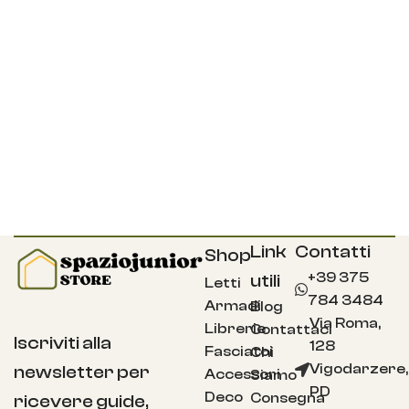
Link
Contatti
Shop
+39 375
utili
Letti
784 3484
Armadi
Blog
Via Roma,
Librerie
Contattaci
Iscriviti alla
128
Fasciatoi
Chi
Vigodarzere,
newsletter per
Accessori
Siamo
PD
Deco
Consegna
ricevere guide,