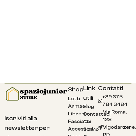
Link
Contatti
Shop
+39 375
utili
Letti
784 3484
Armadi
Blog
Via Roma,
Librerie
Contattaci
Iscriviti alla
128
Fasciatoi
Chi
Vigodarzere,
newsletter per
Accessori
Siamo
PD