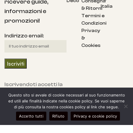
Deco
Consegna
ricevere guide,
Italia
& Ritorni
informazioni e
Termini e
promozioni!
Condizioni
Privacy
Indirizzo email:
&
Cookies
Iscrivendoti accetti la
nostra Informativa
Questo sito si avvale di cookie necessari al suo funzionamento
sulla privacy e fornisci
ed utili alle finalità indicate nella cookie policy. Se vuoi saperne
di più consulta la nostra cookies policy al link che segue.
il consenso a ricevere
0
Accetto tutti
Rifiuto
Privacy e cookie policy
aggiornamenti dalla
egozio
arra laterale
Il mio account
Carrello
nostra azienda.