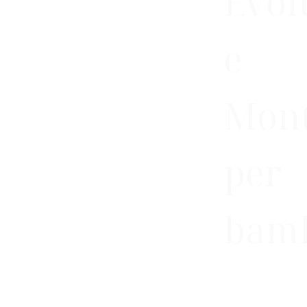
Evol
e
Mont
per
bamb